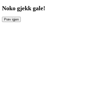
Noko gjekk gale!
Prøv igjen