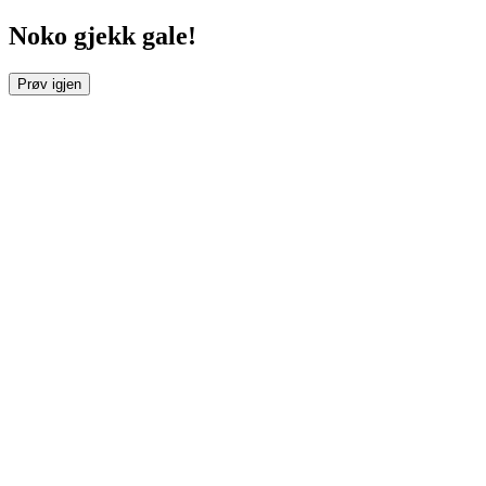
Noko gjekk gale!
Prøv igjen