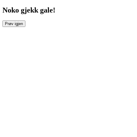
Noko gjekk gale!
Prøv igjen