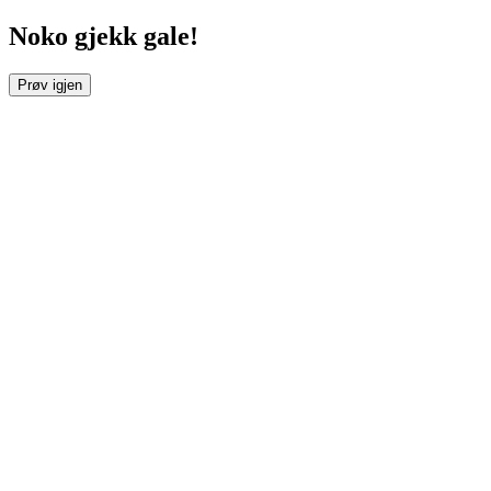
Noko gjekk gale!
Prøv igjen