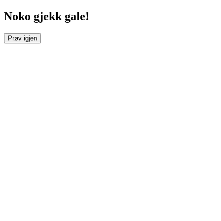
Noko gjekk gale!
Prøv igjen