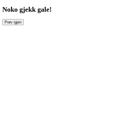
Noko gjekk gale!
Prøv igjen