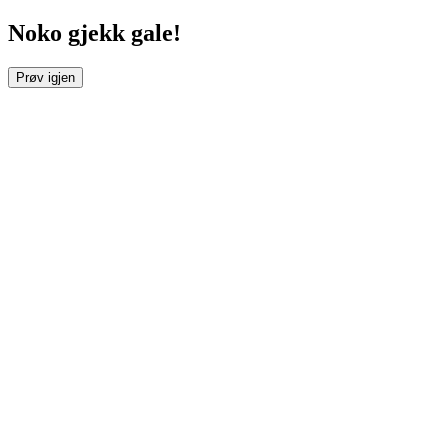
Noko gjekk gale!
Prøv igjen