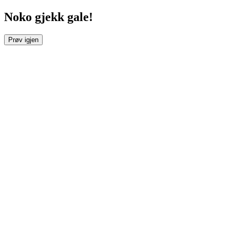
Noko gjekk gale!
Prøv igjen