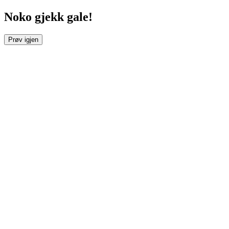
Noko gjekk gale!
Prøv igjen