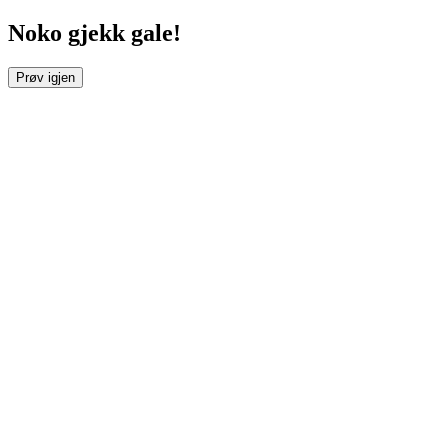
Noko gjekk gale!
Prøv igjen