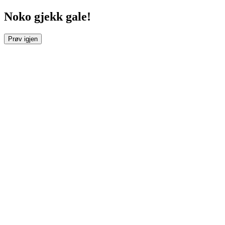
Noko gjekk gale!
Prøv igjen