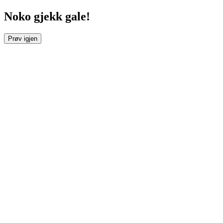
Noko gjekk gale!
Prøv igjen