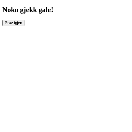
Noko gjekk gale!
Prøv igjen