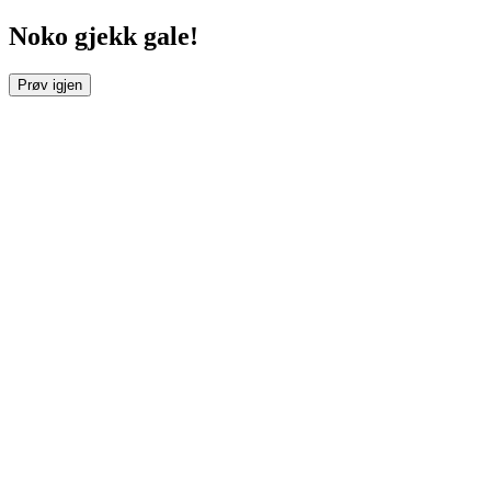
Noko gjekk gale!
Prøv igjen