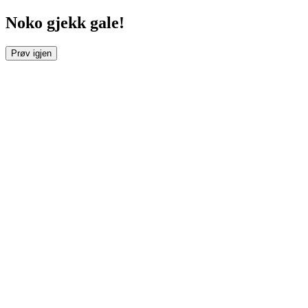
Noko gjekk gale!
Prøv igjen