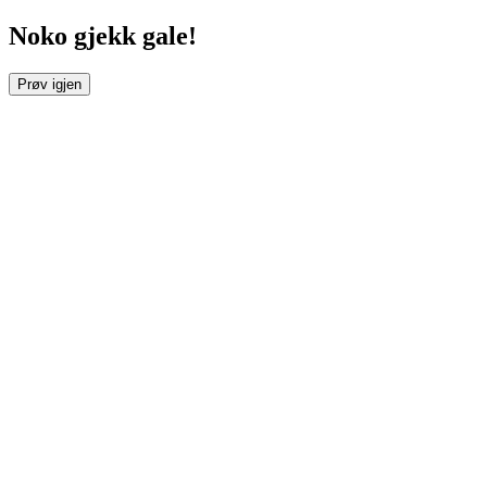
Noko gjekk gale!
Prøv igjen