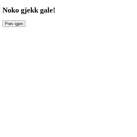
Noko gjekk gale!
Prøv igjen