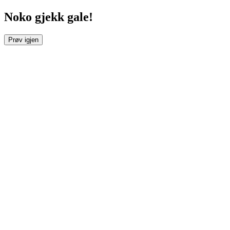
Noko gjekk gale!
Prøv igjen