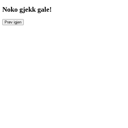
Noko gjekk gale!
Prøv igjen