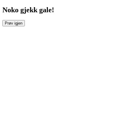
Noko gjekk gale!
Prøv igjen