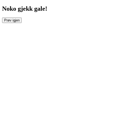
Noko gjekk gale!
Prøv igjen