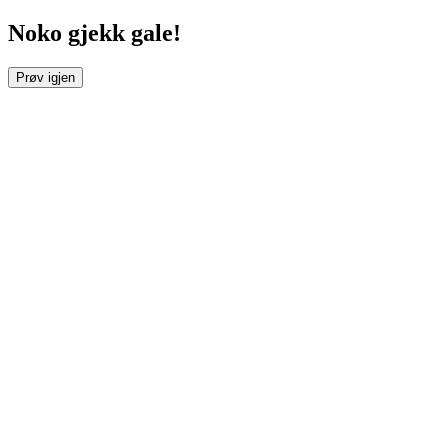
Noko gjekk gale!
Prøv igjen