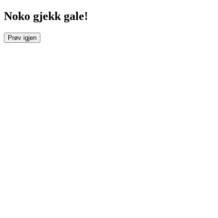
Noko gjekk gale!
Prøv igjen