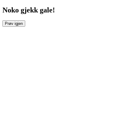
Noko gjekk gale!
Prøv igjen