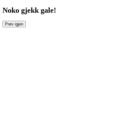
Noko gjekk gale!
Prøv igjen