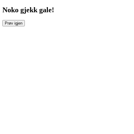
Noko gjekk gale!
Prøv igjen