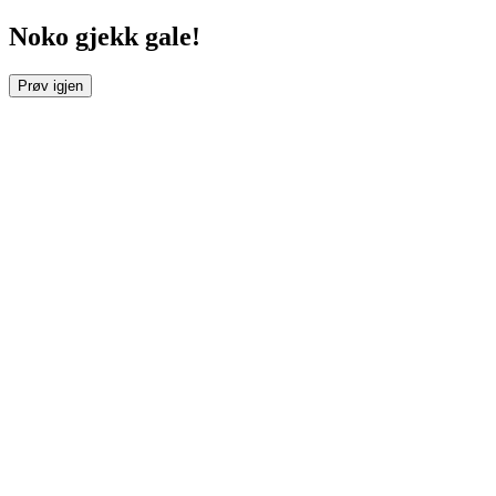
Noko gjekk gale!
Prøv igjen