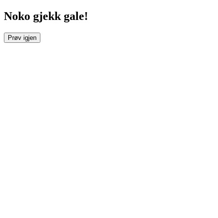
Noko gjekk gale!
Prøv igjen