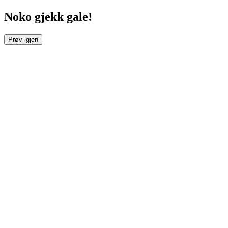
Noko gjekk gale!
Prøv igjen