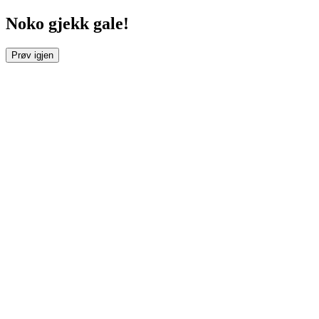
Noko gjekk gale!
Prøv igjen