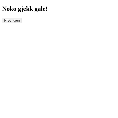
Noko gjekk gale!
Prøv igjen