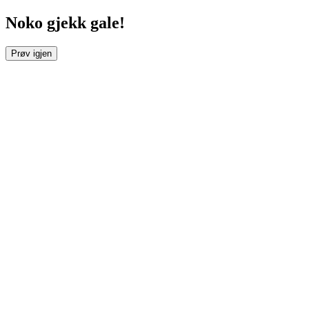
Noko gjekk gale!
Prøv igjen