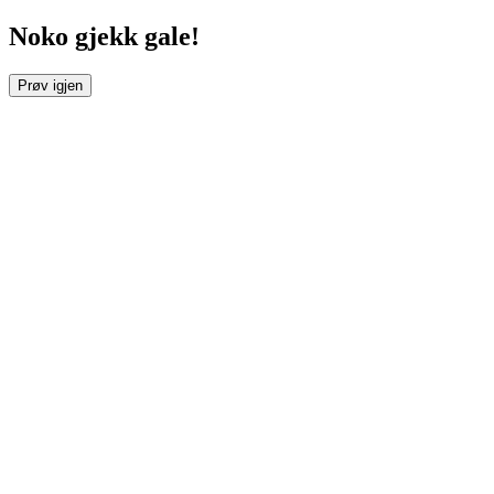
Noko gjekk gale!
Prøv igjen