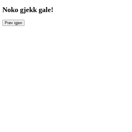
Noko gjekk gale!
Prøv igjen