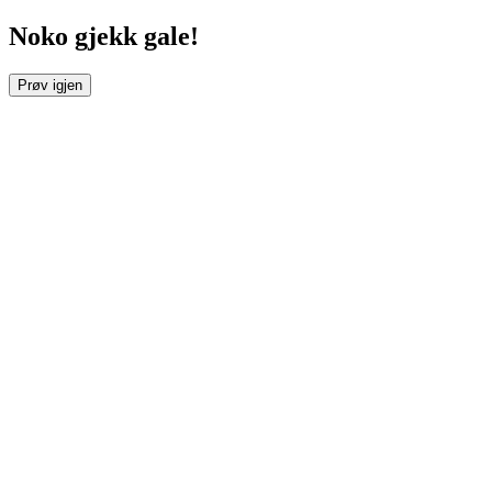
Noko gjekk gale!
Prøv igjen