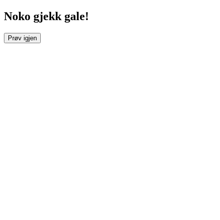
Noko gjekk gale!
Prøv igjen