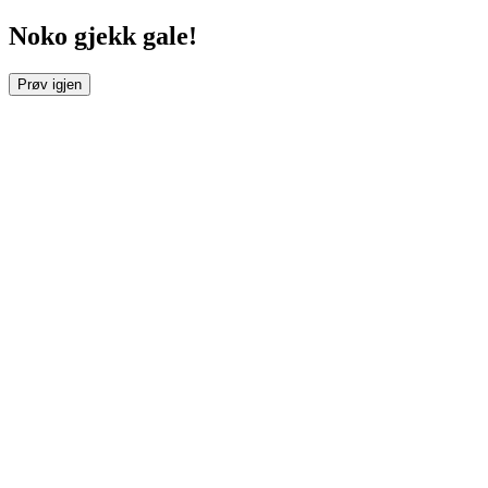
Noko gjekk gale!
Prøv igjen