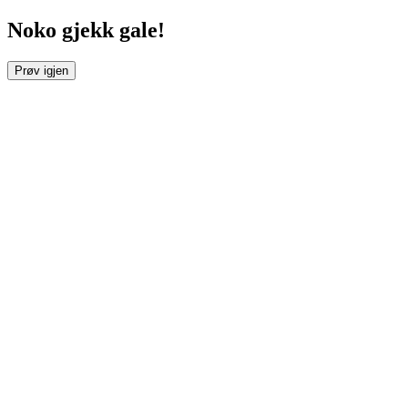
Noko gjekk gale!
Prøv igjen