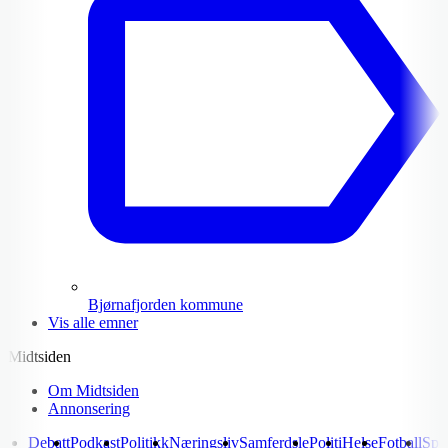
Bjørnafjorden kommune
Vis alle emner
Midtsiden
Om Midtsiden
Annonsering
Debatt
Podkast
Politikk
Næringsliv
Samferdsle
Politi
Helse
Fotball
Spo