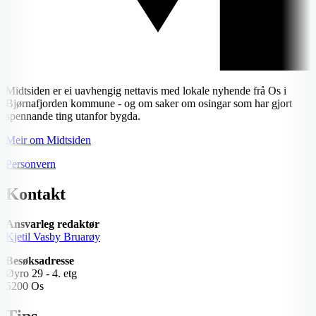
Midtsiden er ei uavhengig nettavis med lokale nyhende frå Os i
Bjørnafjorden kommune - og om saker om osingar som har gjort
spennande ting utanfor bygda.
Meir om Midtsiden
Personvern
Kontakt
Ansvarleg redaktør
Kjetil Vasby Bruarøy
Besøksadresse
Øyro 29 - 4. etg
5200 Os
Tips