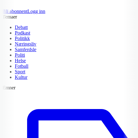
Bli abonnent
Logg inn
Temaer
Debatt
Podkast
Politikk
Næringsliv
Samferdsle
Politi
Helse
Fotball
Sport
Kultur
Emner