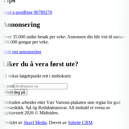
Send e-post
Ring
90789270
Annonsering
Over 35.000 unike besøk per veke. Annonsen din blir vist til saman
100.000 gongar per veke.
Meir om annonsering
Liker du å vera først ute?
Få vekas høgdepunkt rett i innboksen:
E-post
Meld deg på
Midtsiden arbeider etter Vær Varsom-plakaten sine reglar for god
presseskikk. Sjå òg Redaktøransvar. Alt innhald er verna av
opphavsrett
2026
© Midtsiden.
Utviklet av
Skavl Media
. Drevet av
Subrite CRM
.