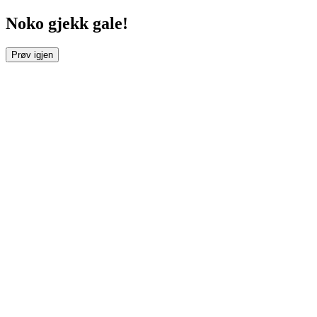
Noko gjekk gale!
Prøv igjen