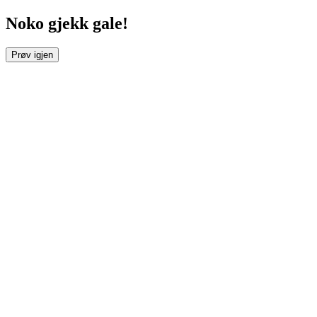
Noko gjekk gale!
Prøv igjen