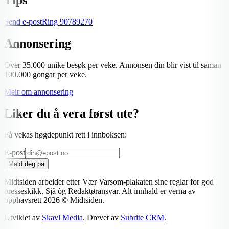
Send e-post
Ring
90789270
Annonsering
Over 35.000 unike besøk per veke. Annonsen din blir vist til saman
100.000 gongar per veke.
Meir om annonsering
Liker du å vera først ute?
Få vekas høgdepunkt rett i innboksen:
E-post
Meld deg på
Midtsiden arbeider etter Vær Varsom-plakaten sine reglar for god
presseskikk. Sjå òg Redaktøransvar. Alt innhald er verna av
opphavsrett
2026
© Midtsiden.
Utviklet av
Skavl Media
. Drevet av
Subrite CRM
.