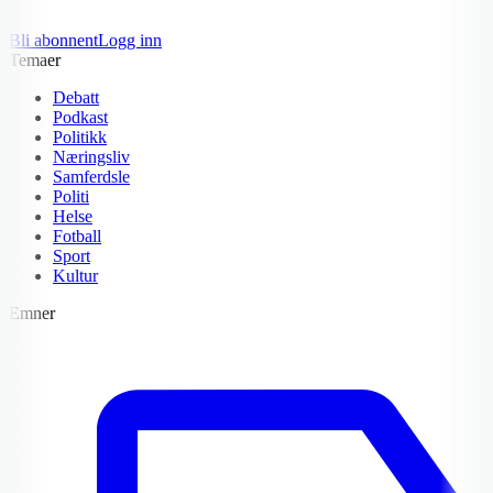
Bli abonnent
Logg inn
Temaer
Debatt
Podkast
Politikk
Næringsliv
Samferdsle
Politi
Helse
Fotball
Sport
Kultur
Emner