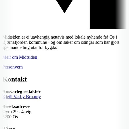
Midtsiden er ei uavhengig nettavis med lokale nyhende frå Os i
Bjørnafjorden kommune - og om saker om osingar som har gjort
spennande ting utanfor bygda.
Meir om Midtsiden
Personvern
Kontakt
Ansvarleg redaktør
Kjetil Vasby Bruarøy
Besøksadresse
Øyro 29 - 4. etg
5200 Os
Tips