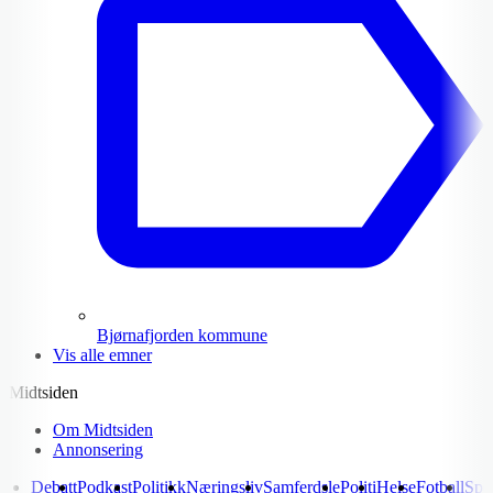
Bjørnafjorden kommune
Vis alle emner
Midtsiden
Om Midtsiden
Annonsering
Debatt
Podkast
Politikk
Næringsliv
Samferdsle
Politi
Helse
Fotball
Spo