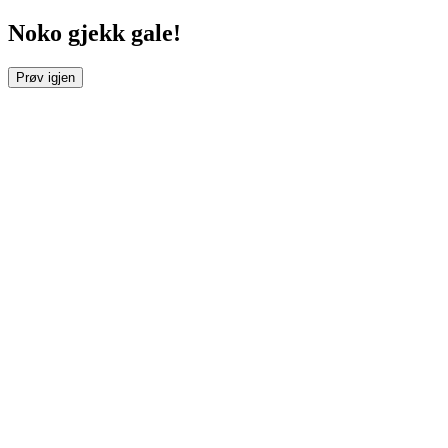
Noko gjekk gale!
Prøv igjen