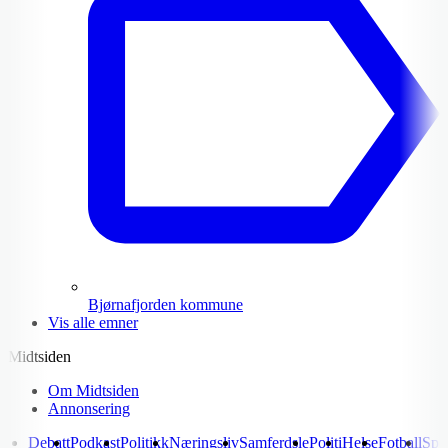
Bjørnafjorden kommune
Vis alle emner
Midtsiden
Om Midtsiden
Annonsering
Debatt
Podkast
Politikk
Næringsliv
Samferdsle
Politi
Helse
Fotball
Spo