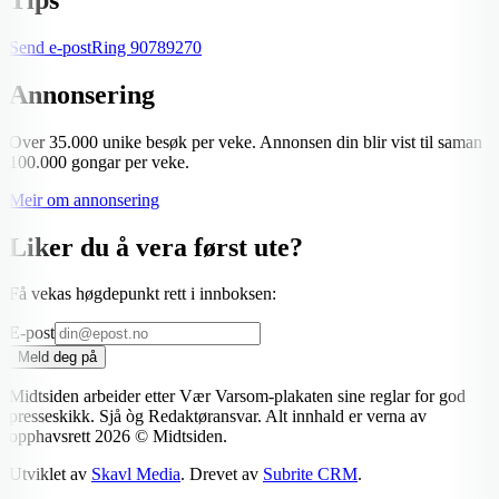
Send e-post
Ring
90789270
Annonsering
Over 35.000 unike besøk per veke. Annonsen din blir vist til saman
100.000 gongar per veke.
Meir om annonsering
Liker du å vera først ute?
Få vekas høgdepunkt rett i innboksen:
E-post
Meld deg på
Midtsiden arbeider etter Vær Varsom-plakaten sine reglar for god
presseskikk. Sjå òg Redaktøransvar. Alt innhald er verna av
opphavsrett
2026
© Midtsiden.
Utviklet av
Skavl Media
. Drevet av
Subrite CRM
.