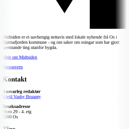
Midtsiden er ei uavhengig nettavis med lokale nyhende frå Os i
Bjørnafjorden kommune - og om saker om osingar som har gjort
spennande ting utanfor bygda.
Meir om Midtsiden
Personvern
Kontakt
Ansvarleg redaktør
Kjetil Vasby Bruarøy
Besøksadresse
Øyro 29 - 4. etg
5200 Os
Tips