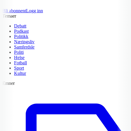
Bli abonnent
Logg inn
Temaer
Debatt
Podkast
Politikk
Næringsliv
Samferdsle
Politi
Helse
Fotball
Sport
Kultur
Emner