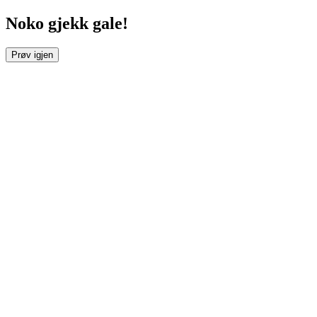
Noko gjekk gale!
Prøv igjen