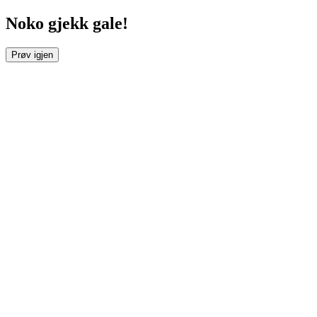
Noko gjekk gale!
Prøv igjen