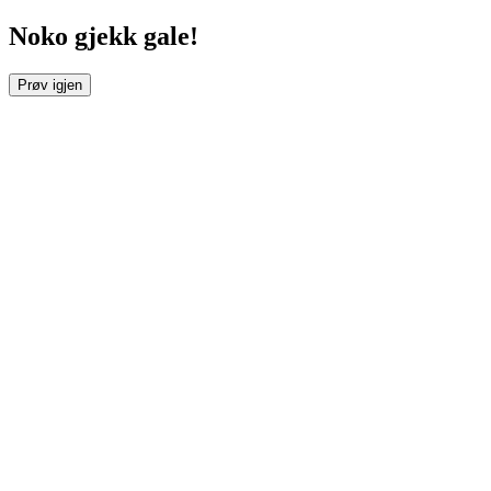
Noko gjekk gale!
Prøv igjen