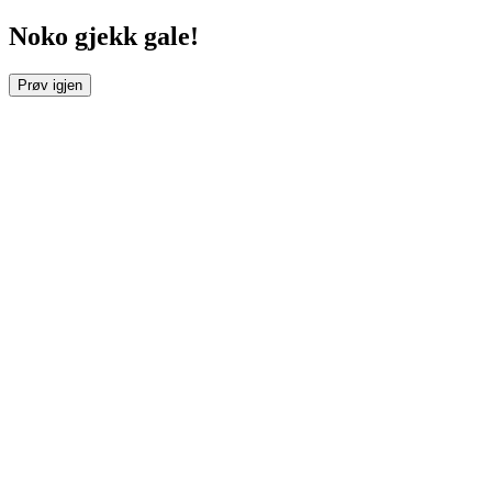
Noko gjekk gale!
Prøv igjen