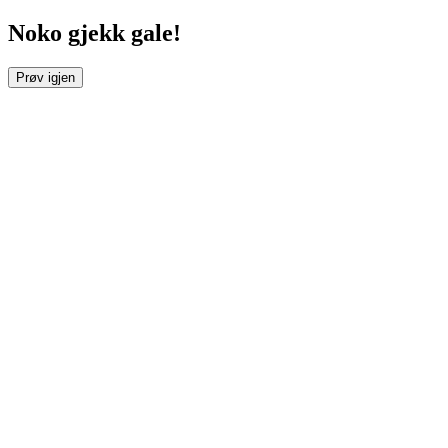
Noko gjekk gale!
Prøv igjen