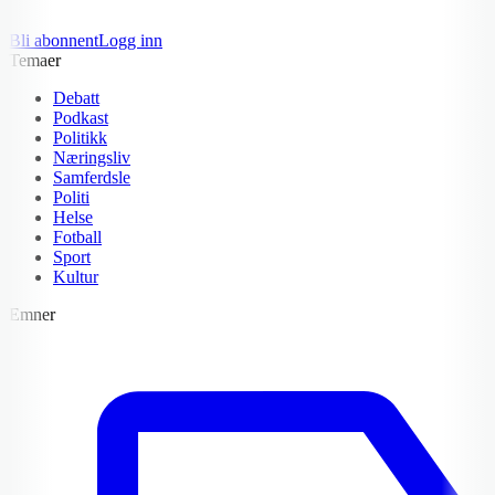
Bli abonnent
Logg inn
Temaer
Debatt
Podkast
Politikk
Næringsliv
Samferdsle
Politi
Helse
Fotball
Sport
Kultur
Emner