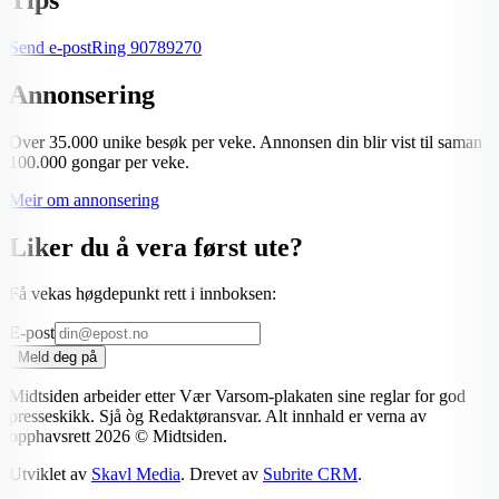
Send e-post
Ring
90789270
Annonsering
Over 35.000 unike besøk per veke. Annonsen din blir vist til saman
100.000 gongar per veke.
Meir om annonsering
Liker du å vera først ute?
Få vekas høgdepunkt rett i innboksen:
E-post
Meld deg på
Midtsiden arbeider etter Vær Varsom-plakaten sine reglar for god
presseskikk. Sjå òg Redaktøransvar. Alt innhald er verna av
opphavsrett
2026
© Midtsiden.
Utviklet av
Skavl Media
. Drevet av
Subrite CRM
.