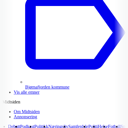
Bjørnafjorden kommune
Vis alle emner
Midtsiden
Om Midtsiden
Annonsering
Debatt
Podkast
Politikk
Næringsliv
Samferdsle
Politi
Helse
Fotball
Spo