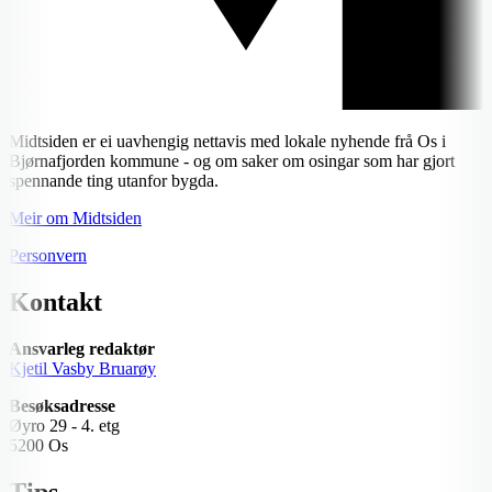
Midtsiden er ei uavhengig nettavis med lokale nyhende frå Os i
Bjørnafjorden kommune - og om saker om osingar som har gjort
spennande ting utanfor bygda.
Meir om Midtsiden
Personvern
Kontakt
Ansvarleg redaktør
Kjetil Vasby Bruarøy
Besøksadresse
Øyro 29 - 4. etg
5200 Os
Tips